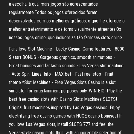
à escolha, à qual mais jogos são acrescentados
regularmente.Todos os jogos oferecidos foram
desenvolvidos com os melhores gráficos, o que lhe oferece o
melhor entreternimento e os torna visualmente atraentes.Os
nossos jogos online, que incluem as tão famosas slots online
Fans love Slot Machine - Lucky Casino. Game features: - 8000
$ start BONUS - Gorgeous graphics, smooth animations -
Great bonuses and fantastic sounds - Las Vegas slot machine
- Auto Spin, Lines, Info - MAX bet - Fast reel stop - Fruit
theme *Slot Machines - Free Vegas Slots Casino is a slot
simulator for entertainment purposes only. WIN BIG! Play the
best free casino slots with Casino Slots Machines SLOTS!
Original fruit machines inspired by Las Vegas casinos! Enjoy
electrifying free casino games with HUGE casino bonuses! If
you love Las Vegas slots, install SLOTS 777 and feel the
Vegas-style casino slots thrill, with an incredible selection of