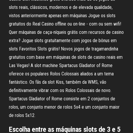
slots reais, clássicos, modernos e de elevada qualidade,
vistos anteriormente apenas em máquinas Jogue os slots
gratuitos do Real Casino offline ou on-line - com ou sem wifi!
Quer máquinas de caça-níqueis grátis com recursos de casino
extra? Jogue slots gratuitamente com jogos de bônus em
slots Favoritos Slots grátis! Novos jogos de tragamandinha
gratuitos com base em máquinas de slots de casino reais em
Las Vegas! A slot machine Spartacus Gladiator of Rome
oferece os populares Rolos Colossais aliados a um tema
fantástico. Os fãs da slot Kiss, também da WMS, vão
definitivamente vibrar com os Rolos Colossais de novo.
Spartacus Gladiator of Rome consiste em 2 conjuntos de
rolos, um conjunto menor de rolos 5x4 e um conjunto maior
de rolos 5x12.
Escolha entre as máquinas slots de 3 e 5