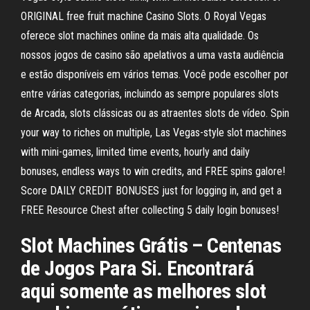
ORIGINAL free fruit machine Casino Slots. O Royal Vegas
oferece slot machines online da mais alta qualidade. Os
nossos jogos de casino são apelativos a uma vasta audiência
e estão disponíveis em vários temas. Você pode escolher por
entre várias categorias, incluindo as sempre populares slots
de Arcada, slots clássicas ou as atraentes slots de vídeo. Spin
your way to riches on multiple, Las Vegas-style slot machines
with mini-games, limited time events, hourly and daily
bonuses, endless ways to win credits, and FREE spins galore!
Score DAILY CREDIT BONUSES just for logging in, and get a
FREE Resource Chest after collecting 5 daily login bonuses!
Slot Machines Grátis – Centenas
de Jogos Para Si. Encontrará
aqui somente as melhores slot