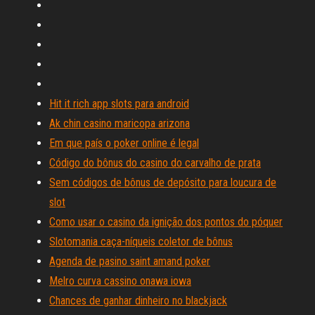
Hit it rich app slots para android
Ak chin casino maricopa arizona
Em que país o poker online é legal
Código do bônus do casino do carvalho de prata
Sem códigos de bônus de depósito para loucura de
slot
Como usar o casino da ignição dos pontos do póquer
Slotomania caça-níqueis coletor de bônus
Agenda de pasino saint amand poker
Melro curva cassino onawa iowa
Chances de ganhar dinheiro no blackjack