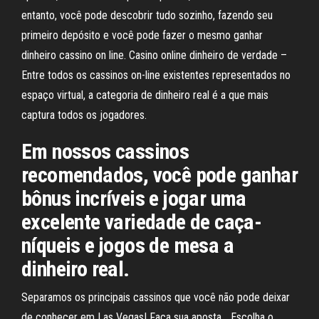
entanto, você pode descobrir tudo sozinho, fazendo seu
primeiro depósito e você pode fazer o mesmo ganhar
dinheiro cassino on line. Casino online dinheiro de verdade –
Entre todos os cassinos on-line existentes representados no
espaço virtual, a categoria de dinheiro real é a que mais
captura todos os jogadores.
Em nossos cassinos
recomendados, você pode ganhar
bônus incríveis e jogar uma
excelente variedade de caça-
níqueis e jogos de mesa a
dinheiro real.
Separamos os principais cassinos que você não pode deixar
de conhecer em Las Vegas! Faça sua aposta… Escolha o