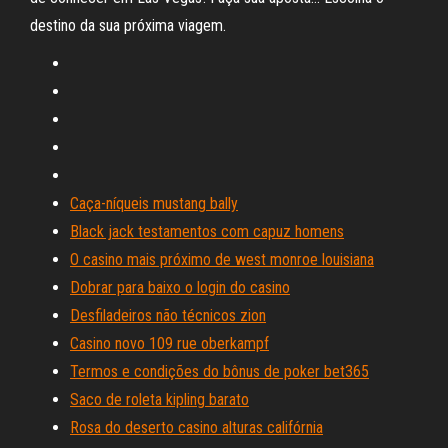
destino da sua próxima viagem.
Caça-níqueis mustang bally
Black jack testamentos com capuz homens
O casino mais próximo de west monroe louisiana
Dobrar para baixo o login do casino
Desfiladeiros não técnicos zion
Casino novo 109 rue oberkampf
Termos e condições do bônus de poker bet365
Saco de roleta kipling barato
Rosa do deserto casino alturas califórnia