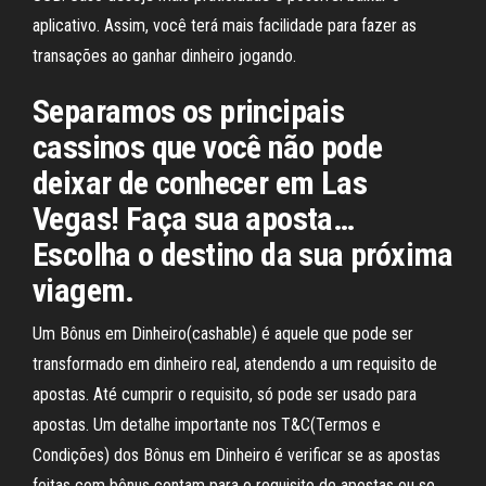
aplicativo. Assim, você terá mais facilidade para fazer as
transações ao ganhar dinheiro jogando.
Separamos os principais
cassinos que você não pode
deixar de conhecer em Las
Vegas! Faça sua aposta…
Escolha o destino da sua próxima
viagem.
Um Bônus em Dinheiro(cashable) é aquele que pode ser
transformado em dinheiro real, atendendo a um requisito de
apostas. Até cumprir o requisito, só pode ser usado para
apostas. Um detalhe importante nos T&C(Termos e
Condições) dos Bônus em Dinheiro é verificar se as apostas
feitas com bônus contam para o requisito de apostas ou se