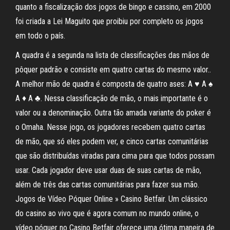
quanto a fiscalização dos jogos de bingo e cassino, em 2000
foi criada a Lei Maguito que proibiu por completo os jogos
em todo o país.
A quadra é a segunda na lista de classificações das mãos de
pôquer padrão e consiste em quatro cartas do mesmo valor..
A melhor mão de quadra é composta de quatro ases: A ♥ A ♠
A ♦ A ♣. Nessa classificação de mão, o mais importante é o
valor ou a denominação. Outra tão amada variante do poker é
o Omaha. Nesse jogo, os jogadores recebem quatro cartas
de mão, que só eles podem ver, e cinco cartas comunitárias
que são distribuídas viradas para cima para que todos possam
usar. Cada jogador deve usar duas de suas cartas de mão,
além de três das cartas comunitárias para fazer sua mão.
Jogos de Vídeo Póquer Online » Casino Betfair. Um clássico
do casino ao vivo que é agora comum no mundo online, o
vídeo póquer no Casino Betfair oferece uma ótima maneira de