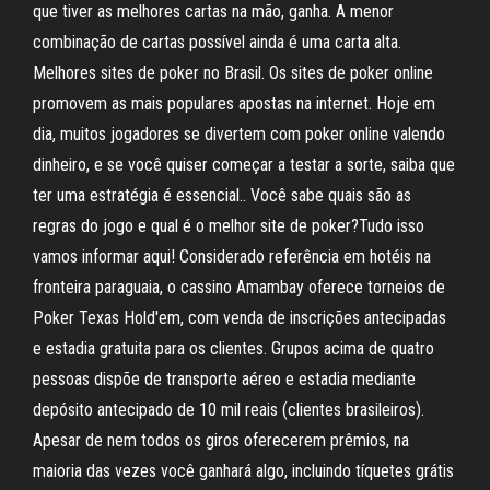
que tiver as melhores cartas na mão, ganha. A menor
combinação de cartas possível ainda é uma carta alta.
Melhores sites de poker no Brasil. Os sites de poker online
promovem as mais populares apostas na internet. Hoje em
dia, muitos jogadores se divertem com poker online valendo
dinheiro, e se você quiser começar a testar a sorte, saiba que
ter uma estratégia é essencial.. Você sabe quais são as
regras do jogo e qual é o melhor site de poker?Tudo isso
vamos informar aqui! Considerado referência em hotéis na
fronteira paraguaia, o cassino Amambay oferece torneios de
Poker Texas Hold'em, com venda de inscrições antecipadas
e estadia gratuita para os clientes. Grupos acima de quatro
pessoas dispõe de transporte aéreo e estadia mediante
depósito antecipado de 10 mil reais (clientes brasileiros).
Apesar de nem todos os giros oferecerem prêmios, na
maioria das vezes você ganhará algo, incluindo tíquetes grátis