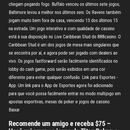
chegam pegando fogo. Buffalo venceu os últimos sete jogos;
Baltimore levou a melhor nos últimos seis. Os Ravens também
jogam muito bem fora de casa, vencendo 13 dos últimos 15
na estrada. Um jogo interativo e com qualidade de cassino
está à sua disposição no Live Caribbean Stud do 888casino. O
Caribbean Stud é um dos jogos de mesa mais singulares que
se encontra por aí, e agora pode ser jogado com dealers ao
vivo. Os jogos fastforward serão facilmente identificados no
lobby do cash game, pois serão exibidos em uma cor
diferente para evitar qualquer confusão. Link para Esportes -
App. Um link para o App de Esportes agora foi adicionado
para que você possa facilmente entrar no modo multijogo em
apostas esportivas, mesas de poker e jogos de cassino.
Baixar
Recomende um amigo e receba $75 –