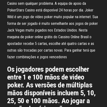
Casino sem qualquer problema. A equipa de apoio da
PokerStars Casino está disponível 24 horas por dia. Joker
Wild é um jogo de vídeo poker muito popular na internet. Sua
forma de ser jogado é muito semelhante aos jogos de poker
Jack Vegas muito jogados nos Estados Unidos. Nesta
maquina de poker online grátis do Cassino Online Brasil o
apostador recebe 5 cartas, escolhe até quatro cartas e as
outras são trocadas por cartas novas. Para ganhar terá que
fazer combinações e jogos vencedores
Os jogadores podem escolher
entre 1 e 100 mãos de video
poker. As versões de múltiplas
mãos disponíveis incluem 5, 10,
25, 50 e 100 mãos. Ao jogar a