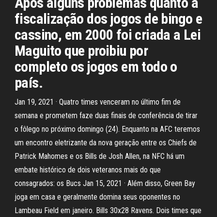
Após alguns problemas quanto a
fiscalização dos jogos de bingo e
cassino, em 2000 foi criada a Lei
Maguito que proibiu por
completo os jogos em todo o
país.
Jan 19, 2021 · Quatro times venceram no último fim de
semana e prometem faze duas finais de conferência de tirar
o fôlego no próximo domingo (24). Enquanto na AFC teremos
um encontro eletrizante da nova geração entre os Chiefs de
Patrick Mahomes e os Bills de Josh Allen, na NFC há um
embate histórico de dois veteranos mais do que
consagrados: os Bucs Jan 15, 2021 · Além disso, Green Bay
joga em casa e geralmente domina seus oponentes no
Lambeau Field em janeiro. Bills 30x28 Ravens. Dois times que