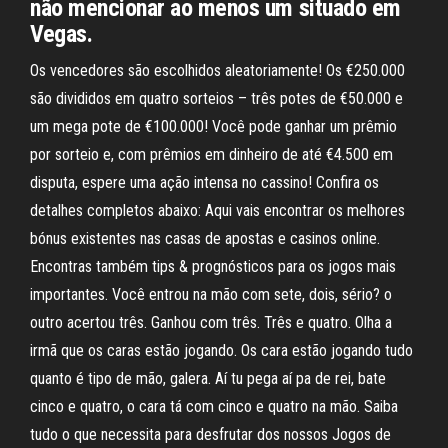
não mencionar ao menos um situado em
Vegas.
Os vencedores são escolhidos aleatoriamente! Os €250.000
são divididos em quatro sorteios – três potes de €50.000 e
um mega pote de €100.000! Você pode ganhar um prêmio
por sorteio e, com prêmios em dinheiro de até €4.500 em
disputa, espere uma ação intensa no cassino! Confira os
detalhes completos abaixo: Aqui vais encontrar os melhores
bónus existentes nas casas de apostas e casinos online.
Encontras também tips & prognósticos para os jogos mais
importantes. Você entrou na mão com sete, dois, sério? o
outro acertou três. Ganhou com três. Três e quatro. Olha a
irmã que os caras estão jogando. Os cara estão jogando tudo
quanto é tipo de mão, galera. Aí tu pega aí pa de rei, bate
cinco e quatro, o cara tá com cinco e quatro na mão. Saiba
tudo o que necessita para desfrutar dos nossos Jogos de