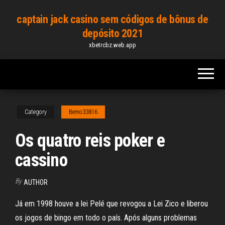
Skip
captain jack casino sem códigos de bônus de
to
depósito 2021
the
xbetrcbz.web.app
content
Category
Bemo33816
Os quatro reis poker e
cassino
By
AUTHOR
Já em 1998 houve a lei Pelé que revogou a Lei Zico e liberou
os jogos de bingo em todo o país. Após alguns problemas