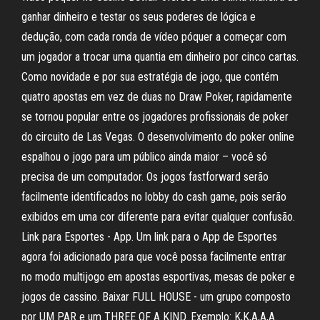
ganhar dinheiro e testar os seus poderes de lógica e
dedução, com cada ronda de vídeo póquer a começar com
um jogador a trocar uma quantia em dinheiro por cinco cartas.
Como novidade e por sua estratégia de jogo, que contém
quatro apostas em vez de duas no Draw Poker, rapidamente
se tornou popular entre os jogadores profissionais de poker
do circuito de Las Vegas. O desenvolvimento do poker online
espalhou o jogo para um público ainda maior – você só
precisa de um computador. Os jogos fastforward serão
facilmente identificados no lobby do cash game, pois serão
exibidos em uma cor diferente para evitar qualquer confusão.
Link para Esportes - App. Um link para o App de Esportes
agora foi adicionado para que você possa facilmente entrar
no modo multijogo em apostas esportivas, mesas de poker e
jogos de cassino. Baixar FULL HOUSE - um grupo composto
por UM PAR e um THREE OF A KIND. Exemplo: K,K,A,A,A.