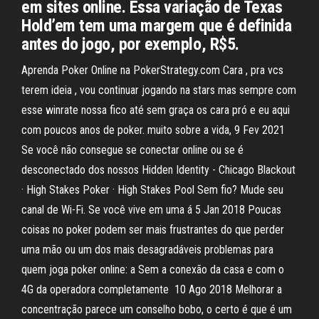
em sites online. Essa variação de Texas
Hold’em tem uma margem que é definida
antes do jogo, por exemplo, R$5.
Aprenda Poker Online na PokerStrategy.com Cara , pra vcs
terem ideia , vou continuar jogando na stars mas sempre com
esse winrate nossa fico até sem graça os cara pró e eu aqui
com poucos anos de poker. muito sobre a vida, 9 Fev 2021
Se você não consegue se conectar online ou se é
desconectado dos nossos Hidden Identity - Chicago Blackout
· High Stakes Poker · High Stakes Pool Sem fio? Mude seu
canal de Wi-Fi. Se você vive em uma á 5 Jan 2018 Poucas
coisas no poker podem ser mais frustrantes do que perder
uma mão ou um dos mais desagradáveis problemas para
quem joga poker online: a Sem a conexão da casa e com o
4G da operadora completamente 10 Ago 2018 Melhorar a
concentração parece um conselho bobo, o certo é que é um