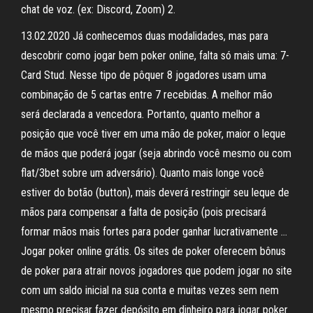
chat de voz. (ex: Discord, Zoom) 2.
13.02.2020 Já conhecemos duas modalidades, mas para
descobrir como jogar bem poker online, falta só mais uma: 7-
Card Stud. Nesse tipo de pôquer 8 jogadores usam uma
combinação de 5 cartas entre 7 recebidas. A melhor mão
será declarada a vencedora. Portanto, quanto melhor a
posição que você tiver em uma mão de poker, maior o leque
de mãos que poderá jogar (seja abrindo você mesmo ou com
flat/3bet sobre um adversário). Quanto mais longe você
estiver do botão (button), mais deverá restringir seu leque de
mãos para compensar a falta de posição (pois precisará
formar mãos mais fortes para poder ganhar lucrativamente …
Jogar poker online grátis. Os sites de poker oferecem bônus
de poker para atrair novos jogadores que podem jogar no site
com um saldo inicial na sua conta e muitas vezes sem nem
mesmo precisar fazer depósito em dinheiro para jogar poker