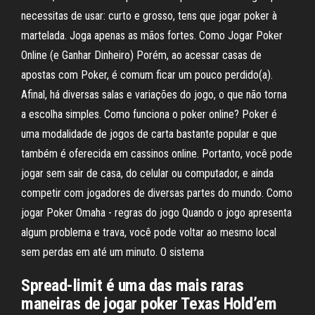
necessitas de usar: curto e grosso, tens que jogar poker à
martelada. Joga apenas as mãos fortes. Como Jogar Poker
Online (e Ganhar Dinheiro) Porém, ao acessar casas de
apostas com Poker, é comum ficar um pouco perdido(a).
Afinal, há diversas salas e variações do jogo, o que não torna
a escolha simples. Como funciona o poker online? Poker é
uma modalidade de jogos de carta bastante popular e que
também é oferecida em cassinos online. Portanto, você pode
jogar sem sair de casa, do celular ou computador, e ainda
competir com jogadores de diversas partes do mundo. Como
jogar Poker Omaha - regras do jogo Quando o jogo apresenta
algum problema e trava, você pode voltar ao mesmo local
sem perdas em até um minuto. O sistema
Spread-limit é uma das mais raras
maneiras de jogar poker Texas Hold’em