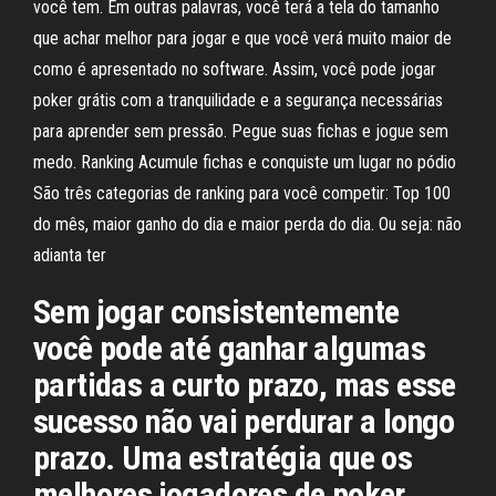
você tem. Em outras palavras, você terá a tela do tamanho
que achar melhor para jogar e que você verá muito maior de
como é apresentado no software. Assim, você pode jogar
poker grátis com a tranquilidade e a segurança necessárias
para aprender sem pressão. Pegue suas fichas e jogue sem
medo. Ranking Acumule fichas e conquiste um lugar no pódio
São três categorias de ranking para você competir: Top 100
do mês, maior ganho do dia e maior perda do dia. Ou seja: não
adianta ter
Sem jogar consistentemente
você pode até ganhar algumas
partidas a curto prazo, mas esse
sucesso não vai perdurar a longo
prazo. Uma estratégia que os
melhores jogadores de poker