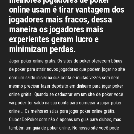
online usam é tirar vantagem dos
jogadores mais fracos, dessa
maneira os jogadores mais
experientes geram lucro e
minimizam perdas.
Jogar poker online grátis. Os sites de poker oferecem bônus
de poker para atrair novos jogadores que podem jogar no site
com um saldo inicial na sua conta e muitas vezes sem nem
mesmo precisar fazer depósito em dinheiro para jogar poker
online grátis.. Quando se cadastrar em um site de poker você
vai poder ter saldo na sua conta para começar a jogar poker
online … Os melhores salas para jogar poker online grátis.
ClubesDePoker.com não é apenas um guia para clubes, mas
também um guia de poker online. No nosso site você pode