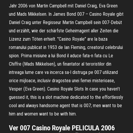
Jahr 2006 von Martin Campbell mit Daniel Craig, Eva Green
und Mads Mikkelsen. In James Bond 007 – Casino Royale gibt
Daniel Craig unter Regisseur Martin Campbell sein 007-Debüt
und erzählt, wie der schärfste Geheimagent aller Zeiten die
Lizenz zum Töten erhielt. "Casino Royale" are la baza
romanului publicat in 1953 de Ian Fleming, creatorul celebrului
spion. Prima misiune a lui Bond il aduce fata-n fata cu Le
Chiffre (Mads Mikkelsen), un finantator al teroristilor din
intreaga lume care va incerca sa-l distruga pe 007 utilizand
orice mijloace, inclusiv dragostea unei femei misterioase,
Vesper (Eva Green). Casino Royale Slots In case you haven’t
guessed it, this is a slot machine dedicated to the effortlessly
cool and always handsome agent that is 007; men want to be
him and women want to be with him.
Ver 007 Casino Royale PELICULA 2006