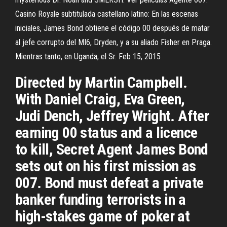
Casino Royale subtitulada castellano latino: En las escenas
iniciales, James Bond obtiene el código 00 después de matar
al jefe corrupto del MI6, Dryden, y a su aliado Fisher en Praga.
Mientras tanto, en Uganda, el Sr. Feb 15, 2015
Directed by Martin Campbell.
With Daniel Craig, Eva Green,
Judi Dench, Jeffrey Wright. After
earning 00 status and a licence
to kill, Secret Agent James Bond
sets out on his first mission as
007. Bond must defeat a private
banker funding terrorists in a
high-stakes game of poker at