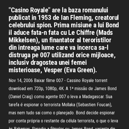
"Casino Royale" are la baza romanului
publicat in 1953 de Ian Fleming, creatorul
celebrului spion. Prima misiune a lui Bond
il aduce fata-n fata cu Le Chiffre (Mads
Mikkelsen), un finantator al teroristilor
din intreaga lume care va incerca sa-l
distruga pe 007 utilizand orice mijloace,
inclusiv dragostea unei femei
misterioase, Vesper (Eva Green).
Nov 14, 2006 Baixar filme 007 - Cassino Royale torrent
download em 720p, 1080p, 4K. A 1ª missão de James Bond
(Daniel Craig) como agente 007 o leva a Madagascar. Sua
tarefa é espionar o terrorista Mollaka (Sebastien Foucan),
mas nem tudo sai como o planejado. Bond decide espionar
por conta própria o restante da célula terrorista, o que o leva
às Bahamas. Parodie a filmelor cu James Bond, varianta din