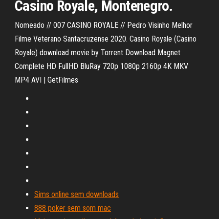
Casino Royale, Montenegro.
Nomeado // 007 CASINO ROYALE // Pedro Visinho Melhor
Filme Veterano Santacruzense 2020. Casino Royale (Casino
Royale) download movie by Torrent Download Magnet
Complete HD FullHD BluRay 720p 1080p 2160p 4K MKV
MP4 AVI | GetFilmes
Sims online sem downloads
888 poker sem som mac