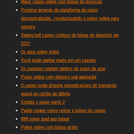
Maior casino online com bônus de inscrição
Próxima geração de plataforma de poker
descentralizada_ revolucionando o poker online para
sempre
Raging bull casino códigos de bônus de depósito jan
2021
Os sims online grátis
Você pode ganhar muito em um cassino
Os cassinos relatam ganhos de jogos de azar
Poker online com dinheiro real wikipedia
O casino pode drspute reivindicações de transação
unurat no cartão de débito
Estúdio c poker parte 2
Paddy power como retirar o bónus do casino
888 poker ipad app baixar
Poker online com bônus grátis